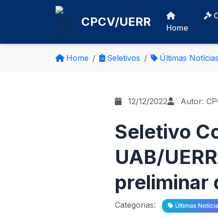
CPCV/UERR
Home
Home
Seletivos
Últimas Notícia
12/12/2022
Autor: C
Seletivo C
UAB/UERR 
preliminar
Categorias:
Últimas Notíci