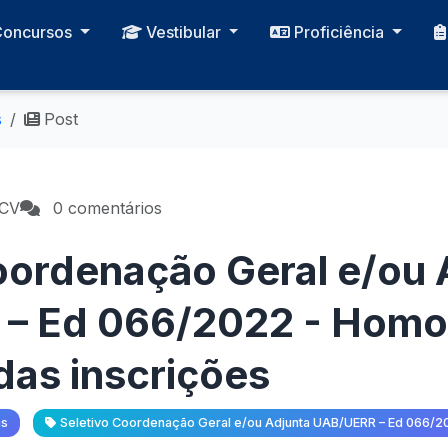
Concursos
Vestibular
Proficiência
s
Post
PCV
0 comentários
oordenação Geral e/ou 
– Ed 066/2022 - Homo
 das inscrições
as
Seletivo Coordenação Geral e/ou Adjunta UAB/UERR – Ed 066/2