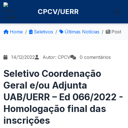
CPCV/UERR
Home
Seletivos
Últimas Notícias
Post
14/12/2022
Autor: CPCV
0 comentários
Seletivo Coordenação
Geral e/ou Adjunta
UAB/UERR – Ed 066/2022 -
Homologação final das
inscrições