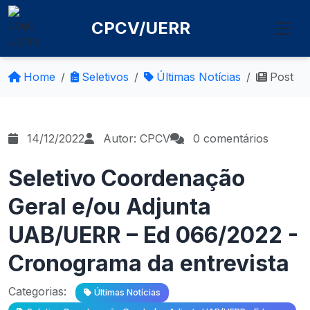
CPCV/UERR
Home
Seletivos
Últimas Notícias
Post
14/12/2022
Autor: CPCV
0 comentários
Seletivo Coordenação
Geral e/ou Adjunta
UAB/UERR – Ed 066/2022 -
Cronograma da entrevista
Categorias:
Últimas Notícias