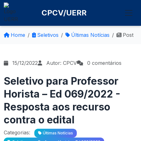
CPCV/UERR
Home
Seletivos
Últimas Notícias
Post
15/12/2022
Autor: CPCV
0 comentários
Seletivo para Professor
Horista – Ed 069/2022 -
Resposta aos recurso
contra o edital
Categorias:
Últimas Notícias