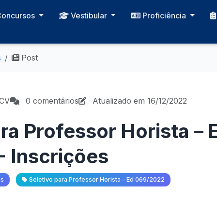
Concursos
Vestibular
Proficiência
s
Post
PCV
0 comentários
Atualizado em 16/12/2022
ra Professor Horista – 
 Inscrições
as
Seletivo para Professor Horista – Ed 069/2022