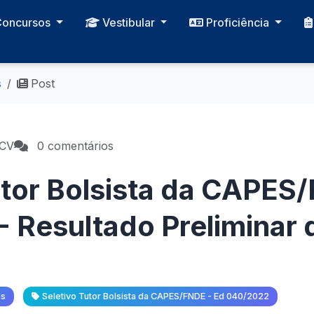
Concursos
Vestibular
Proficiência
s
Post
PCV
0 comentários
utor Bolsista da CAPES
 Resultado Preliminar 
as
Seletivo Tutor Bolsista da CAPES/FNDE - Ed 040/2022