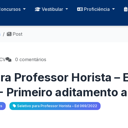
Concursos
Vestibular
Proficiência
s
Post
PCV
0 comentários
ra Professor Horista – 
 Primeiro aditamento ao
as
Seletivo para Professor Horista – Ed 069/2022