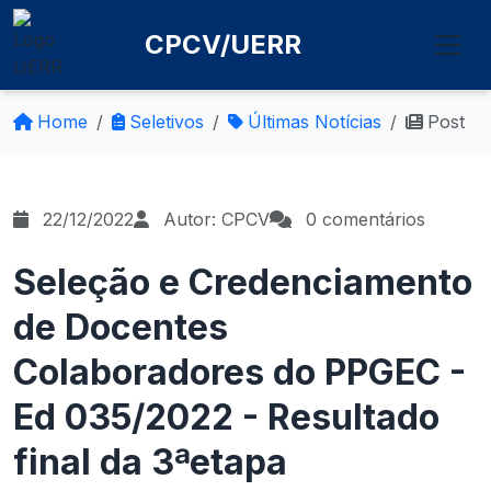
CPCV/UERR
Home
Seletivos
Últimas Notícias
Post
22/12/2022
Autor: CPCV
0 comentários
Seleção e Credenciamento
de Docentes
Colaboradores do PPGEC -
Ed 035/2022 - Resultado
final da 3ªetapa