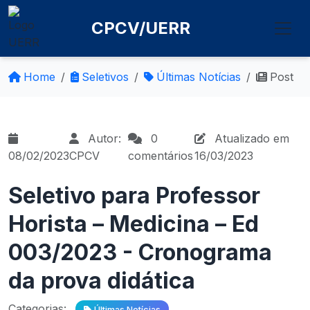
CPCV/UERR
Home
Seletivos
Últimas Notícias
Post
Autor:
0
Atualizado em
08/02/2023
CPCV
comentários
16/03/2023
Seletivo para Professor
Horista – Medicina – Ed
003/2023 - Cronograma
da prova didática
Categorias:
Últimas Notícias