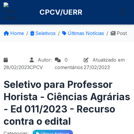
CPCV/UERR
Home
Seletivos
Últimas Notícias
Post
Autor:
0
Atualizado em
28/02/2023
CPCV
comentários
27/02/2023
Seletivo para Professor
Horista - Ciências Agrárias
- Ed 011/2023 - Recurso
contra o edital
Categorias:
Últimas Notícias