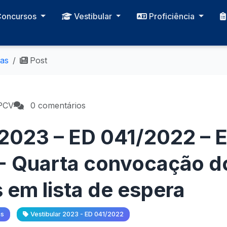
Concursos
Vestibular
Proficiência
ias
Post
PCV
0 comentários
 2023 – ED 041/2022 – E
- Quarta convocação d
 em lista de espera
as
Vestibular 2023 - ED 041/2022