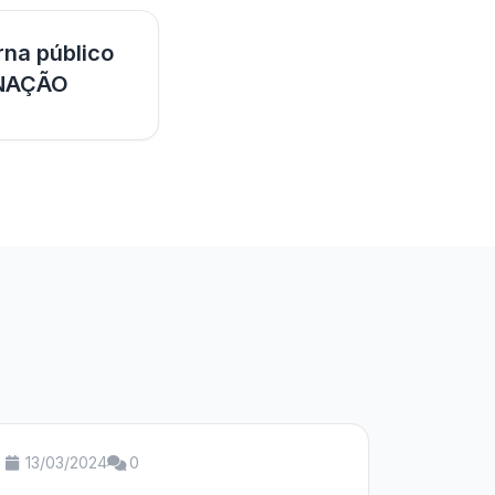
rna público
GNAÇÃO
13/03/2024
0