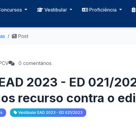
Concursos
Vestibular
Proficiência
ias
Post
CPCV
0 comentários
 EAD 2023 - ED 021/202
os recurso contra o edi
as
Vestibular EAD 2023 - ED 021/2023