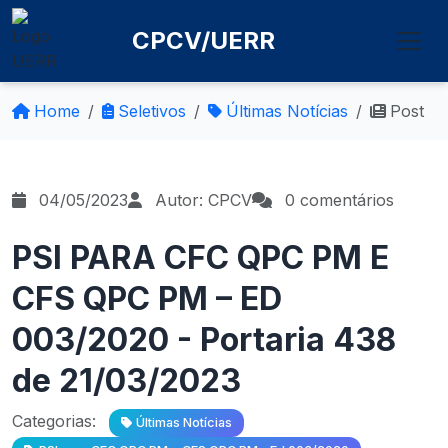
CPCV/UERR
Home
Seletivos
Últimas Notícias
Post
04/05/2023
Autor: CPCV
0 comentários
PSI PARA CFC QPC PM E
CFS QPC PM – ED
003/2020 - Portaria 438
de 21/03/2023
Categorias:
Últimas Notícias