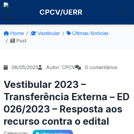
CPCV/UERR
Home
Vestibular
Últimas Notícias
Post
08/05/2023
Autor: CPCV
0 comentários
Vestibular 2023 –
Transferência Externa – ED
026/2023 – Resposta aos
recurso contra o edital
Categorias:
Últimas Notícias