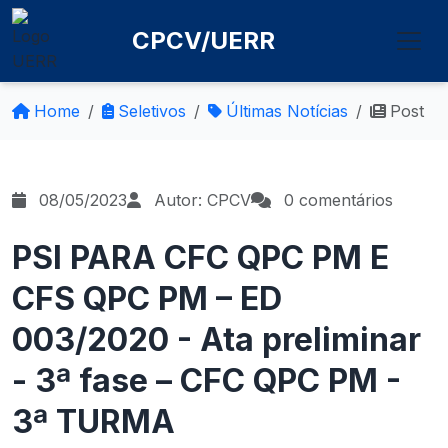
CPCV/UERR
Home
Seletivos
Últimas Notícias
Post
08/05/2023
Autor: CPCV
0 comentários
PSI PARA CFC QPC PM E
CFS QPC PM – ED
003/2020 - Ata preliminar
- 3ª fase – CFC QPC PM -
3ª TURMA