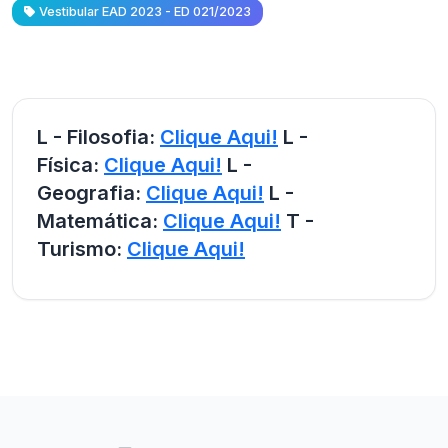
Vestibular EAD 2023 - ED 021/2023
L - Filosofia:
Clique Aqui!
L -
Física:
Clique Aqui!
L -
Geografia:
Clique Aqui!
L -
Matemática:
Clique Aqui!
T -
Turismo:
Clique Aqui!