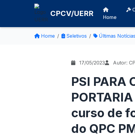
CPCV/UERR
Home
Home
Seletivos
Últimas Notícia
17/05/2023
Autor: C
PSI PARA 
PORTARIA 
curso de 
do QPC PM 