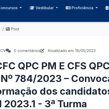
Concursos
Vestibular
Proficiência
s
Post
PCV
0 comentários
Atualizado em 18/05/2023
CFC QPC PM E CFS QPC
Nº 784/2023 – Convoc
formação dos candidat
2023.1 - 3ª Turma