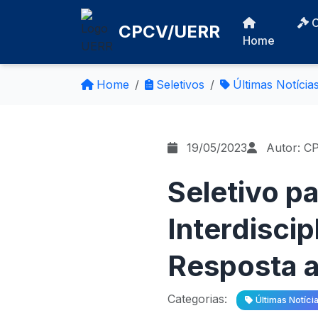
CPCV/UERR
Home
Home
Seletivos
Últimas Notícia
19/05/2023
Autor: C
Seletivo p
Interdisci
Resposta a
Categorias:
Últimas Notíci