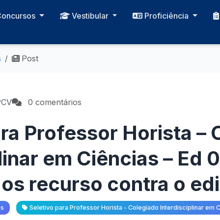
Concursos
Vestibular
Proficiência
s
Post
PCV
0 comentários
ara Professor Horista –
plinar em Ciências – Ed
os recurso contra o edi
as
Seletivo para Professor Horista - Colegiado Interdisciplinar em