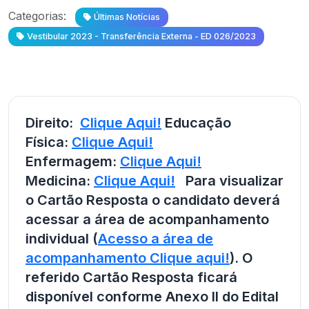
Categorias:
Últimas Notícias
Vestibular 2023 - Transferência Externa - ED 026/2023
Direito:
Clique Aqui!
Educação
Física:
Clique Aqui!
Enfermagem:
Clique Aqui!
Medicina:
Clique Aqui!
Para visualizar
o Cartão Resposta o candidato deverá
acessar a área de acompanhamento
individual (
Acesso a área de
acompanhamento Clique aqui!
). O
referido Cartão Resposta ficará
disponível conforme Anexo II do Edital