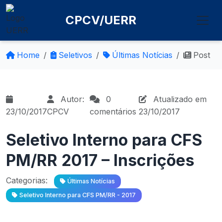
CPCV/UERR
Home
Seletivos
Últimas Notícias
Post
Autor:
0
Atualizado em
23/10/2017
CPCV
comentários
23/10/2017
Seletivo Interno para CFS
PM/RR 2017 – Inscrições
Categorias:
Últimas Notícias
Seletivo Interno para CFS PM/RR - 2017