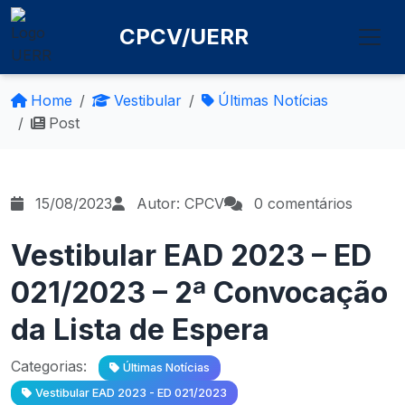
CPCV/UERR
Home
Vestibular
Últimas Notícias
Post
15/08/2023
Autor: CPCV
0 comentários
Vestibular EAD 2023 – ED
021/2023 – 2ª Convocação
da Lista de Espera
Categorias:
Últimas Notícias
Vestibular EAD 2023 - ED 021/2023