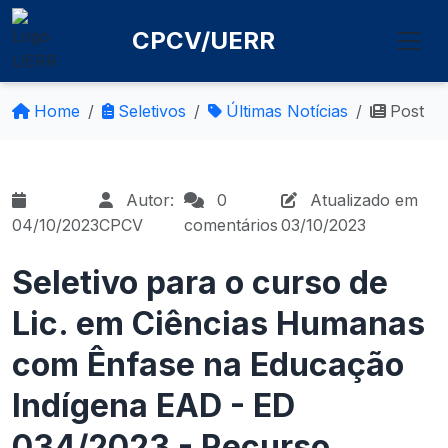
CPCV/UERR
Home
Seletivos
Últimas Notícias
Post
Autor:
0
Atualizado em
04/10/2023
CPCV
comentários
03/10/2023
Seletivo para o curso de
Lic. em Ciências Humanas
com Ênfase na Educação
Indígena EAD - ED
034/2023 - Recurso