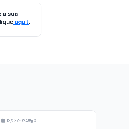
o a sua
lique
aqui!
.
13/03/2024
0