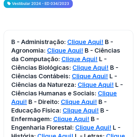
Vestibular 2024 - ED 034/2023
B - Administração:
Clique Aqui!
B -
Agronomia:
Clique Aqui!
B - Ciências
da Computação:
Clique Aqui!
L -
Ciências Biológicas:
Clique Aqui!
B -
Ciências Contábeis:
Clique Aqui!
L -
Ciências da Natureza:
Clique Aqui!
L -
Ciências Humanas e Sociais:
Clique
Aqui!
B - Direito:
Clique Aqui!
B -
Educação Física:
Clique Aqui!
B -
Enfermagem:
Clique Aqui!
B -
Engenharia Florestal:
Clique Aqui!
L -
História:
Clique Aqui!
L - Letras:
Clique