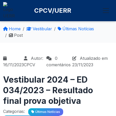
CPCV/UERR
Home
Vestibular
Últimas Notícias
Post
Autor:
0
Atualizado em
16/11/2023
CPCV
comentários
23/11/2023
Vestibular 2024 – ED
034/2023 – Resultado
final prova objetiva
Categorias:
Últimas Notícias