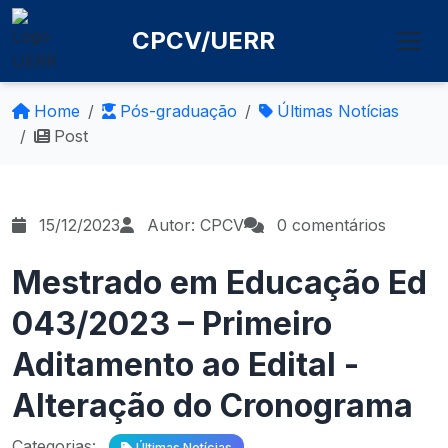
CPCV/UERR
Home
Pós-graduação
Últimas Notícias
Post
15/12/2023
Autor: CPCV
0 comentários
Mestrado em Educação Ed
043/2023 – Primeiro
Aditamento ao Edital -
Alteração do Cronograma
Categorias:
Últimas Notícias