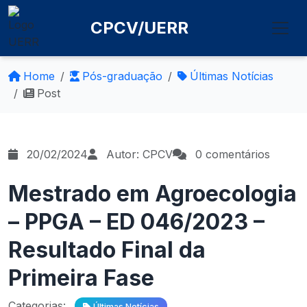
CPCV/UERR
Home
Pós-graduação
Últimas Notícias
Post
20/02/2024
Autor: CPCV
0 comentários
Mestrado em Agroecologia
– PPGA – ED 046/2023 –
Resultado Final da
Primeira Fase
Categorias:
Últimas Notícias