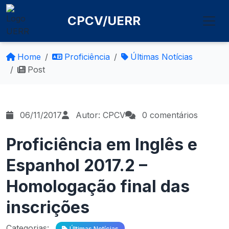
CPCV/UERR
Home
Proficiência
Últimas Notícias
Post
06/11/2017
Autor: CPCV
0 comentários
Proficiência em Inglês e
Espanhol 2017.2 –
Homologação final das
inscrições
Categorias:
Últimas Notícias