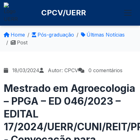
CPCV/UERR
Home
Pós-graduação
Últimas Notícias
Post
18/03/2024
Autor: CPCV
0 comentários
Mestrado em Agroecologia
– PPGA – ED 046/2023 –
EDITAL
17/2024/UERR/CUNI/REIT/P
- Convocação para