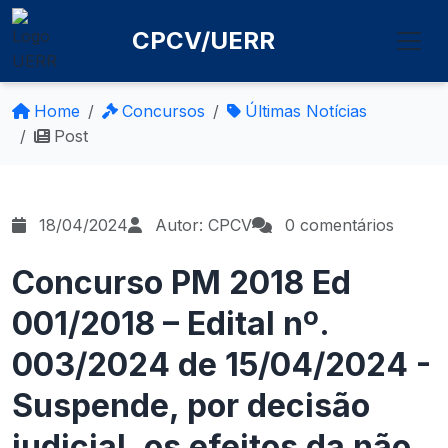
CPCV/UERR
Home
Concursos
Últimas Notícias
Post
18/04/2024
Autor: CPCV
0 comentários
Concurso PM 2018 Ed
001/2018 – Edital nº.
003/2024 de 15/04/2024 -
Suspende, por decisão
judicial, os efeitos da não