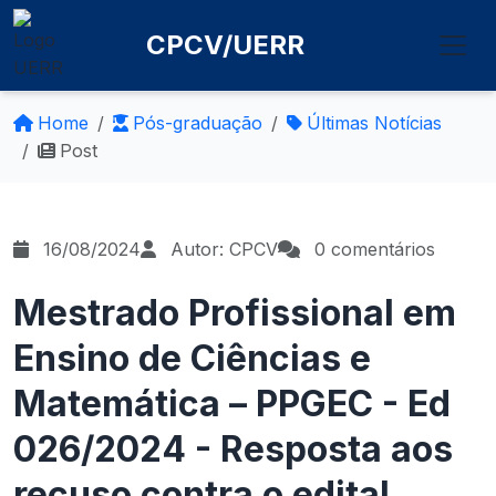
CPCV/UERR
Home
Pós-graduação
Últimas Notícias
Post
16/08/2024
Autor: CPCV
0 comentários
Mestrado Profissional em
Ensino de Ciências e
Matemática – PPGEC - Ed
026/2024 - Resposta aos
recuso contra o edital