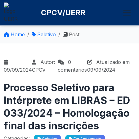
CPCV/UERR
Home
Seletivo
Post
Autor:
0
Atualizado em
09/09/2024
CPCV
comentários
09/09/2024
Processo Seletivo para
Intérprete em LIBRAS – ED
033/2024 – Homologação
final das inscrições
Categorias:
Seletivo
Em Andamento