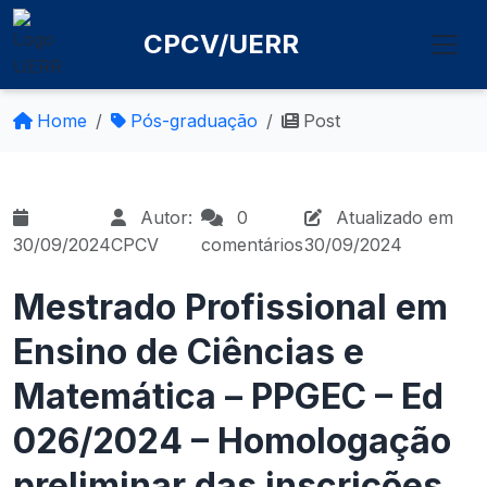
CPCV/UERR
Home
Pós-graduação
Post
Autor:
0
Atualizado em
30/09/2024
CPCV
comentários
30/09/2024
Mestrado Profissional em
Ensino de Ciências e
Matemática – PPGEC – Ed
026/2024 – Homologação
preliminar das inscrições