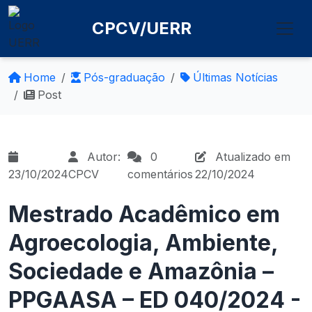
CPCV/UERR
Home
Pós-graduação
Últimas Notícias
Post
Autor:
0
Atualizado em
23/10/2024
CPCV
comentários
22/10/2024
Mestrado Acadêmico em
Agroecologia, Ambiente,
Sociedade e Amazônia –
PPGAASA – ED 040/2024 -