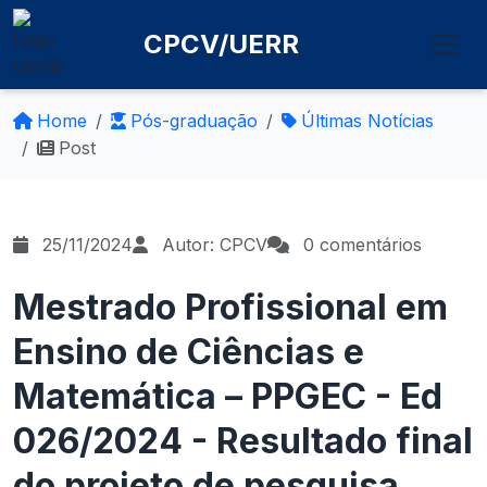
CPCV/UERR
Home
Pós-graduação
Últimas Notícias
Post
25/11/2024
Autor: CPCV
0 comentários
Mestrado Profissional em
Ensino de Ciências e
Matemática – PPGEC - Ed
026/2024 - Resultado final
do projeto de pesquisa