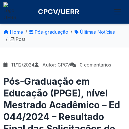
CPCV/UERR
Home
Pós-graduação
Últimas Notícias
Post
11/12/2024
Autor: CPCV
0 comentários
Pós-Graduação em
Educação (PPGE), nível
Mestrado Acadêmico – Ed
044/2024 – Resultado
Final das Solicitações de