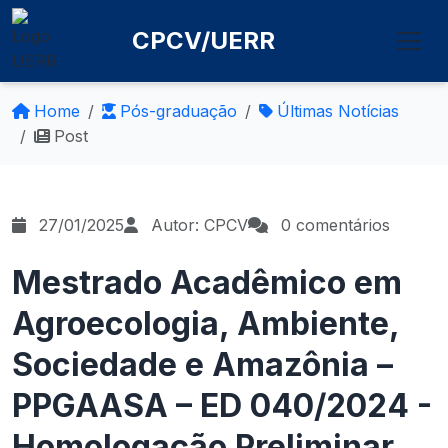
CPCV/UERR
Home
Pós-graduação
Últimas Notícias
Post
27/01/2025
Autor: CPCV
0 comentários
Mestrado Acadêmico em
Agroecologia, Ambiente,
Sociedade e Amazônia –
PPGAASA – ED 040/2024 -
Homologação Preliminar