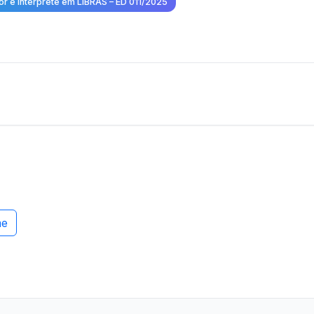
or e Intérprete em LIBRAS – ED 011/2025
me