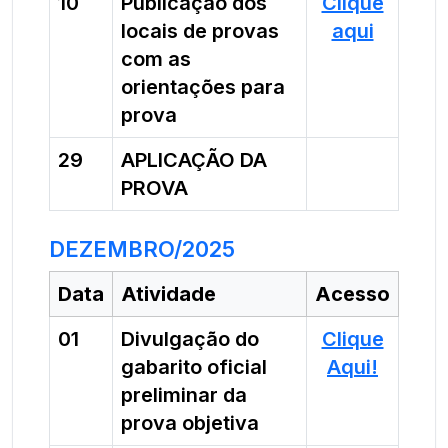
10
Publicação dos
Clique
locais de provas
aqui
com as
orientações para
prova
29
APLICAÇÃO DA
PROVA
DEZEMBRO/2025
Data
Atividade
Acesso
01
Divulgação do
Clique
gabarito oficial
Aqui!
preliminar da
prova objetiva