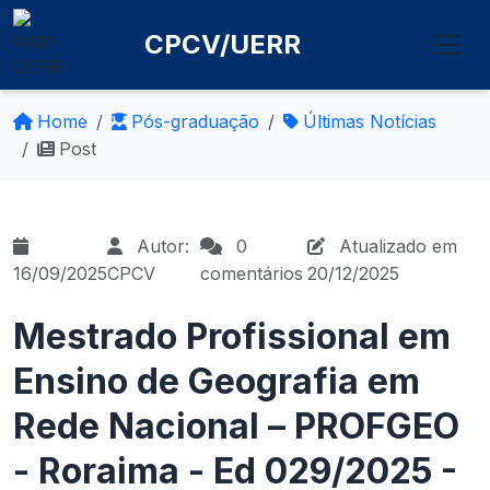
CPCV/UERR
Home
Pós-graduação
Últimas Notícias
Post
Autor:
0
Atualizado em
16/09/2025
CPCV
comentários
20/12/2025
Mestrado Profissional em
Ensino de Geografia em
Rede Nacional – PROFGEO
- Roraima - Ed 029/2025 -