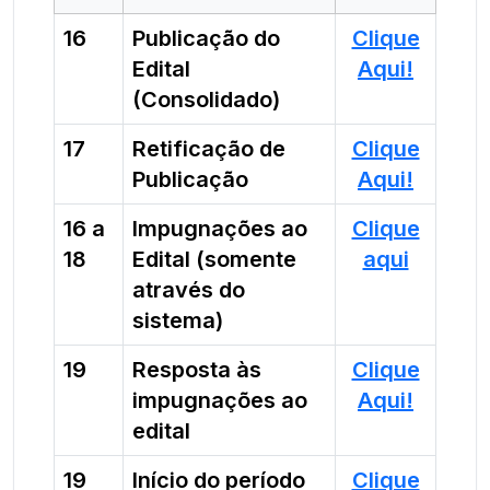
16
Publicação do
Clique
Edital
Aqui!
(Consolidado)
17
Retificação de
Clique
Publicação
Aqui!
16 a
Impugnações ao
Clique
18
Edital (somente
aqui
através do
sistema)
19
Resposta às
Clique
impugnações ao
Aqui!
edital
19
Início do período
Clique