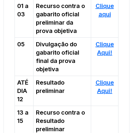
01 a
Recurso contra o
Clique
03
gabarito oficial
aqui
preliminar da
prova objetiva
05
Divulgação do
Clique
gabarito oficial
Aqui!
final da prova
objetiva
ATÉ
Resultado
Clique
DIA
preliminar
Aqui!
12
13 a
Recurso contra o
15
Resultado
preliminar