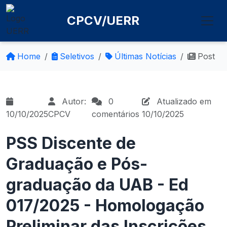
CPCV/UERR
Home
Seletivos
Últimas Notícias
Post
Autor:
0
Atualizado em
10/10/2025
CPCV
comentários
10/10/2025
PSS Discente de
Graduação e Pós-
graduação da UAB - Ed
017/2025 - Homologação
Preliminar das Inscrições