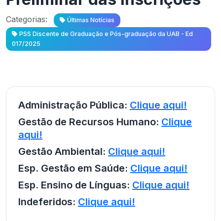
Categorias:
Últimas Notícias
PSS Discente de Graduação e Pós-graduação da UAB - Ed
017/2025
Administração Pública:
Clique aqui!
Gestão de Recursos Humano:
Clique
aqui!
Gestão Ambiental:
Clique aqui!
Esp. Gestão em Saúde:
Clique aqui!
Esp. Ensino de Línguas:
Clique aqui!
Indeferidos:
Clique aqui!