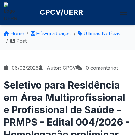
CPCV/UERR
Home
Pós-graduação
Últimas Notícias
Post
06/02/2026
Autor: CPCV
0 comentários
Seletivo para Residência
em Área Multiprofissional
e Profissional de Saúde –
PRMPS - Edital 004/2026 -
Homologação preliminar