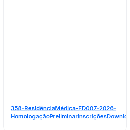
358-ResidênciaMédica-ED007-2026-
HomologaçãoPreliminarInscrições
Downlo