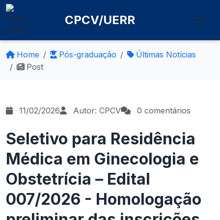
CPCV/UERR
Home
Pós-graduação
Últimas Notícias
Post
11/02/2026
Autor: CPCV
0 comentários
Seletivo para Residência
Médica em Ginecologia e
Obstetrícia – Edital
007/2026 - Homologação
preliminar das inscrições