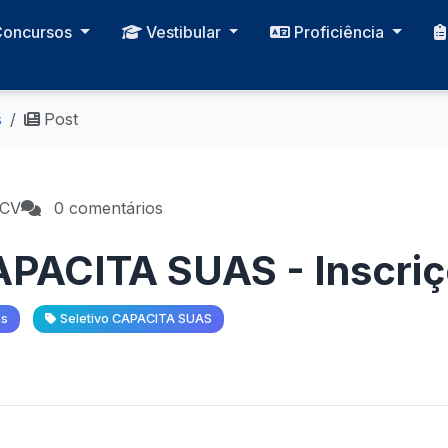
Concursos
Vestibular
Proficiência
s
Post
PCV
0 comentários
APACITA SUAS - Inscri
as
Seletivo CAPACITA SUAS