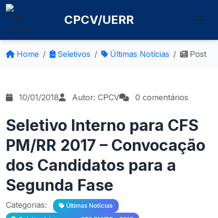
CPCV/UERR
Home
Seletivos
Últimas Notícias
Post
10/01/2018
Autor: CPCV
0 comentários
Seletivo Interno para CFS
PM/RR 2017 – Convocação
dos Candidatos para a
Segunda Fase
Categorias:
Últimas Notícias