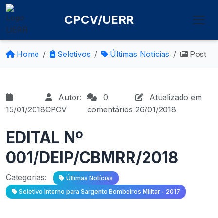
CPCV/UERR
Home
Seletivos
Últimas Notícias
Post
Autor:
0
Atualizado em
15/01/2018
CPCV
comentários
26/01/2018
EDITAL Nº
001/DEIP/CBMRR/2018
Categorias:
Últimas Notícias
Seletivo Interno para Sargento Bombeiros Militar - 2017