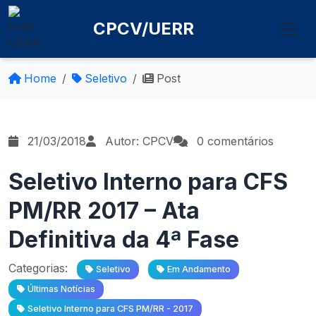
CPCV/UERR
Home
Seletivo
Post
21/03/2018
Autor: CPCV
0 comentários
Seletivo Interno para CFS
PM/RR 2017 – Ata
Definitiva da 4ª Fase
Categorias:
Seletivo
Em Andamento
Últimas Notícias
Seletivo Interno para CFS PM/RR - 2017