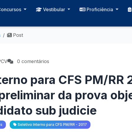
Concursos
Vestibular
Proficiência
s
Post
PCV
0 comentários
nterno para CFS PM/RR 
reliminar da prova obje
didato sub judicie
as
Seletivo Interno para CFS PM/RR - 2017