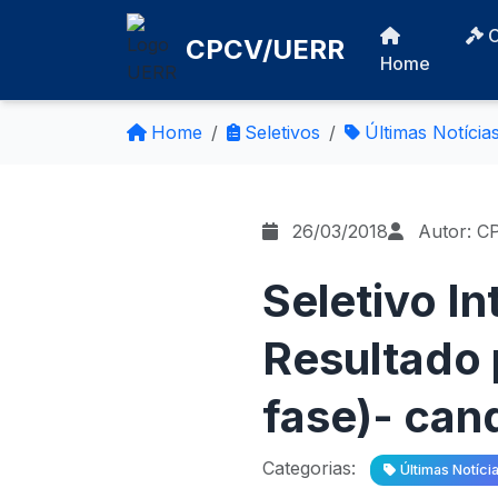
CPCV/UERR
Home
Home
Seletivos
Últimas Notícia
26/03/2018
Autor: C
Seletivo I
Resultado p
fase)- can
Categorias:
Últimas Notíci