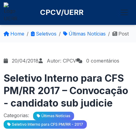
CPCV/UERR
Home
Seletivos
Últimas Notícias
Post
20/04/2018
Autor: CPCV
0 comentários
Seletivo Interno para CFS
PM/RR 2017 – Convocação
- candidato sub judicie
Categorias:
Últimas Notícias
Seletivo Interno para CFS PM/RR - 2017