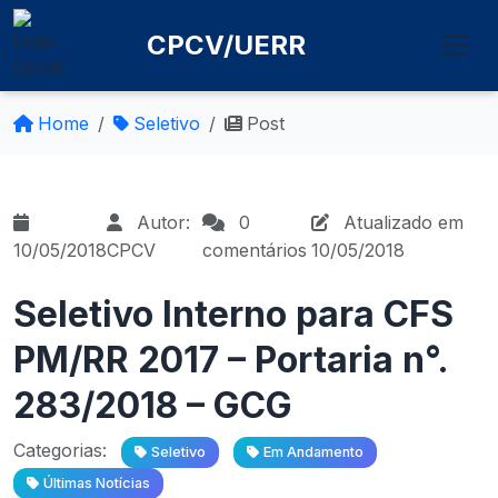
CPCV/UERR
Home
Seletivo
Post
Autor:
0
Atualizado em
10/05/2018
CPCV
comentários
10/05/2018
Seletivo Interno para CFS
PM/RR 2017 – Portaria n°.
283/2018 – GCG
Categorias:
Seletivo
Em Andamento
Últimas Notícias