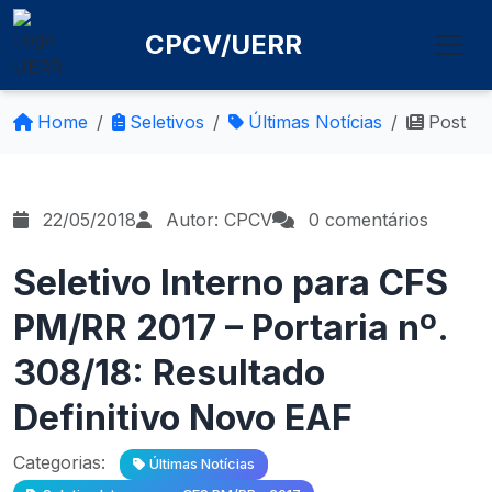
CPCV/UERR
Home
Seletivos
Últimas Notícias
Post
22/05/2018
Autor: CPCV
0 comentários
Seletivo Interno para CFS
PM/RR 2017 – Portaria nº.
308/18: Resultado
Definitivo Novo EAF
Categorias:
Últimas Notícias