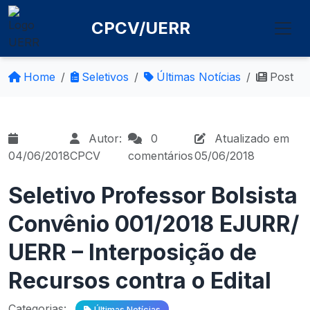
CPCV/UERR
Home
Seletivos
Últimas Notícias
Post
Autor:
0
Atualizado em
04/06/2018
CPCV
comentários
05/06/2018
Seletivo Professor Bolsista
Convênio 001/2018 EJURR/
UERR – Interposição de
Recursos contra o Edital
Categorias:
Últimas Notícias